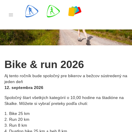
Skip
to
PRETEKY
content
REGISTRÁCIA
ŠTARTOVÁ LISTINA
Bike & run 2026
Aj tento ročník bude spoločný pre bikerov a bežcov sústredený na
jeden deň
VÝSLEDKY
12. septembra 2026
Spoločný štart všetkých kategórií o 10,00 hodine na štadióne na
Skalke. Môžete si vybrať preteky podľa chuti:
1. Bike 25 km
INFORMÁCIE
2. Run 20 km
3. Run 8 km
GALÉRIA
4. Duatlon bike 25 km + beh 8 km