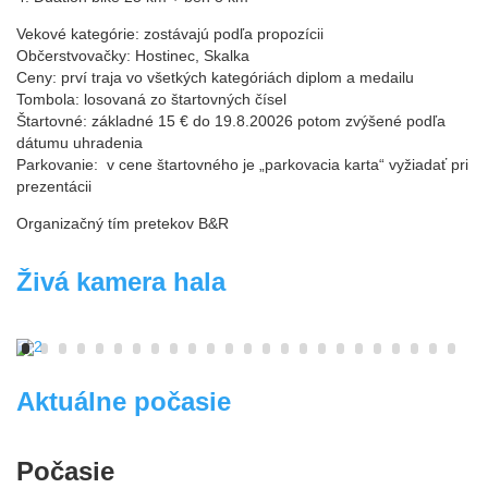
Vekové kategórie: zostávajú podľa propozícii
Občerstvovačky: Hostinec, Skalka
Ceny: prví traja vo všetkých kategóriách diplom a medailu
Tombola: losovaná zo štartovných čísel
PARTNERI
Štartovné: základné 15 € do 19.8.20026 potom zvýšené podľa
dátumu uhradenia
Parkovanie: v cene štartovného je „parkovacia karta“ vyžiadať pri
prezentácii
KONTAKT
Organizačný tím pretekov B&R
Živá kamera hala
Aktuálne počasie
Počasie