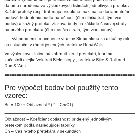
dátumu narodenia vo výsledkových listinách jednotlivých pretekov.
Každé preteky resp. trať majú pridelené maximálne dosiahnuteľné
GALÉRIA
bodové hodnotenie podľa náročnosti (čím dlhšia trať, tým viac
bodov) a každý pretekár získava body na základe časovej straty
na prvého pretekára (čím menšia strata, tým viac bodov).
Vyhodnotenie a ocenenie víťazov Stopathlonu za aktuálny rok
PARTNERI
sa uskutoční v rámci jesenných pretekov Run&Walk.
Vo výsledkovej listine sú zahrnutí len tí pretekári, ktorí sa
zučastnili akejkoľvek trati Bielej stopy , pretekov Bike & Roll and
Run & Walk.
KONTAKT
======================================================
Pre výpočet bodov bol použitý tento
vzorec:
Bn = 100 + Obtiaznost * (2 – Cn/C1)
——————————————————————————————
Obtiažnosť – Koeficient obtiažnosti pridelený jednotlivým
pretekom podľa nasledujúcej tabuľky
Cn – Čas n-tého pretekára v sekundách