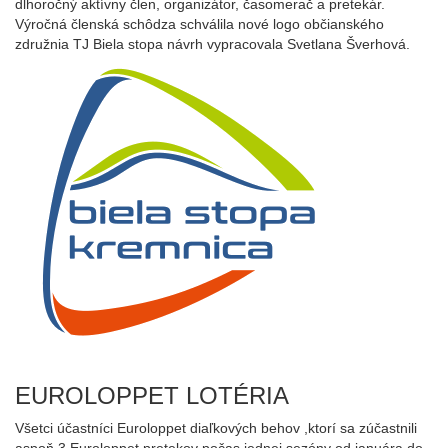
dlhoročný aktívny člen, organizátor, časomerač a pretekár.
Výročná členská schôdza schválila nové logo občianského
združnia TJ Biela stopa návrh vypracovala Svetlana Šverhová.
EUROLOPPET LOTÉRIA
Všetci účastníci Euroloppet diaľkových behov ,ktorí sa zúčastnili