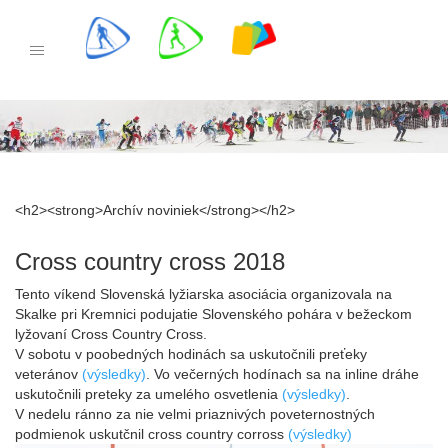
Skip
to
PRETEKY
content
REGISTRÁCIA
ŠTARTOVÁ LISTINA
<h2><strong>Archív noviniek</strong></h2>
VÝSLEDKY
Cross country cross 2018
Tento víkend Slovenská lyžiarska asociácia organizovala na
Skalke pri Kremnici podujatie Slovenského pohára v bežeckom
lyžovaní Cross Country Cross.
INFORMÁCIE
V sobotu v poobedných hodinách sa uskutočnili preťeky
veteránov
(výsledky)
. Vo večerných hodínach sa na inline dráhe
EUROLOPPET PAS
uskutočnili preteky za umelého osvetlenia
(výsledky)
.
V nedelu ránno za nie velmi priaznivých poveternostných
podmienok uskutčnil cross country corross
(výsledky)