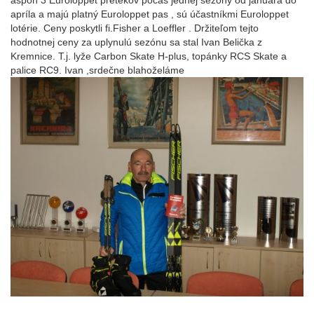
aspoň 3 Euroloppet pretekov počas jednej sezóny od januára do
apríla a majú platný Euroloppet pas , sú účastníkmi Euroloppet
lotérie. Ceny poskytli fi.Fisher a Loeffler . Držiteľom tejto
hodnotnej ceny za uplynulú sezónu sa stal Ivan Belička z
Kremnice. T.j. lyže Carbon Skate H-plus, topánky RCS Skate a
palice RC9. Ivan ,srdečne blahoželáme