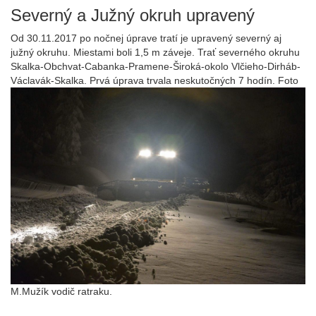
Severný a Južný okruh upravený
Od 30.11.2017 po nočnej úprave tratí je upravený severný aj
južný okruhu. Miestami boli 1,5 m záveje. Trať severného okruhu
Skalka-Obchvat-Cabanka-Pramene-Široká-okolo Vlčieho-Dirháb-
Václavák-Skalka. Prvá úprava trvala neskutočných 7 hodín.
Foto
M.Mužík vodič ratraku.