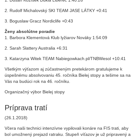
1. Dušan Kožíšek Dukla Liberec 1:40:26
2. Rudolf Michalovský SKI TEAM JASE LÁTKY +0:41
3. Boguslaw Gracz Nordiclife +0:43
Ženy absolútne poradie
1. Barbora Klementová Klub lyžiarov Nováky 1:54:09
2. Sarah Slattery Australia +6:31
3. Katarzyna Witek TEAM Nabiegowkach.pl/TNBWesol +10:41
Všetkým výťazom aj zúčastneným pretekárom gratulujeme k
úspešnému absolvovaniu 45. ročníka Bielej stopy a tešime sa na
Vás na budúci rok na 46. ročníku.
Organizačný výbor Bielej stopy
Príprava tratí
(26.1.2018)
Včera naši technici intenzívne vypilovali konáre na FIS trati, aby
bol umožnený prejazd ratraku. Stupeň víťazov je už pripravený a