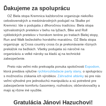
Ďakujeme za spoluprácu
OZ Biela stopa Kremnica každoročne organizuje niekoľko
celoslovenských a medzinárodných podujatí na Skalke pri
Kremnici. Ide o podujatia z dlhoročnou tradíciou: Biela stopa
vytrvalostných pretekov v behu na lyžiach, Bike and Roll
cyklistických pretekov v horskom teréne po tratiach Bielej stopy,
Run and Walk bežeckého horského maratónu. OZ Biela stopa
organizuje aj Cross country cross čo je prekonávanie rôznych
prekážok na bežkách. Všetky podujatia sú náročné na
organizáciu a velké nároky sa kladú aj na technické
zabezpečenie.
Preto nás veľmi milo prekvapila ponuka spoločnosti
Expodom,
ktorá predáva výlučne
rýchlorozkladacie party stany,
o spoluprácu
s možnosťou získania ich výrobkov.
Záhradné altánky
sú pre nás
veľmi výhodné pre jednoduchú manipuláciu a sú potrebné pre
zabezpečenie komfortu časomiery, rozhodcov, občerstvovačky a
majú aj rôzne iné využitie.
Gratulácia Jánovi Hazuchovi!