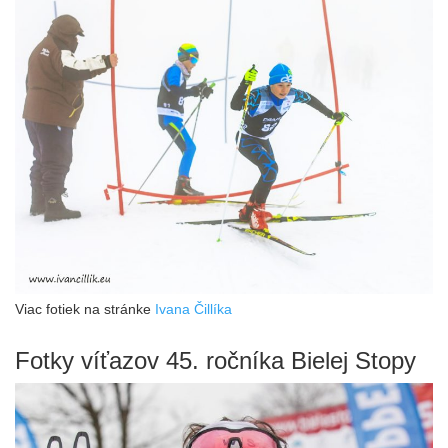
HISTÓRIA
BLOG
2% DANÍ
WEBKAMERY
NOVINKY ARCHIV
Viac fotiek na stránke
Ivana Čillíka
Fotky víťazov 45. ročníka Bielej Stopy
KLUBOVÁ STRÁNKA
TRATE