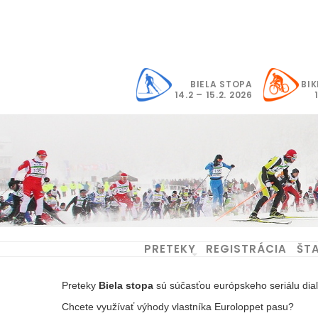
Skip
to
content
BIELA STOPA
BIK
14.2 – 15.2. 2026
PRETEKY
REGISTRÁCIA
ŠTA
Preteky
Biela stopa
sú súčasťou európskeho seriálu di
Chcete využívať výhody vlastníka Euroloppet pasu?