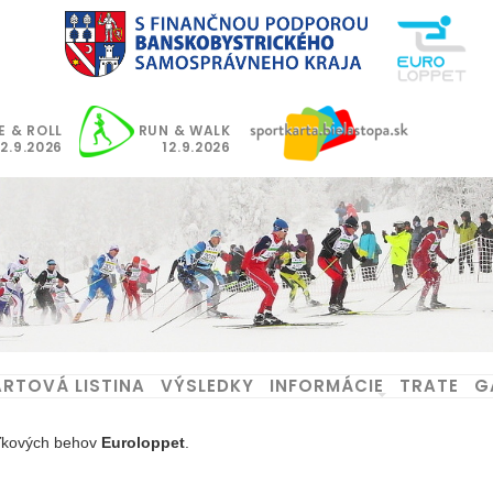
E & ROLL
RUN & WALK
12.9.2026
12.9.2026
RTOVÁ LISTINA
VÝSLEDKY
INFORMÁCIE
TRATE
G
aľkových behov
Euroloppet
.