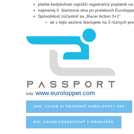
platíte kedykoľvek najnižší registračný poplatok n
najmenej II. štartovná vlna pri pretekoch Eurolopp
Spôsobilosť zúčastniť sa „Racer Action 3+1“
ak v tejto sezóne štartujete na 3 rôznych pr
www.euroloppet.com
Info:
ANO, CHCEM SI OBJEDNAŤ EUROLOPPET PAS
NIE, CHCEM POKRAČOVAŤ V PRIHLÁŠKE