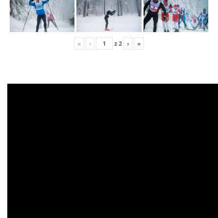
«
‹
z
2
›
»