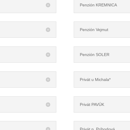
Penzión KREMNICA
Penzión Vejmut
Penzión SOLER
Privát u Michala*
Privát PAVÚK
Privát p. Príhodová