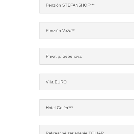
Penzión STEFANSHOF***
Penzión Veža**
Privát p. Šebeňová
Villa EURO
Hotel Golfer***
Rekreačné zariadenie TOLIAR